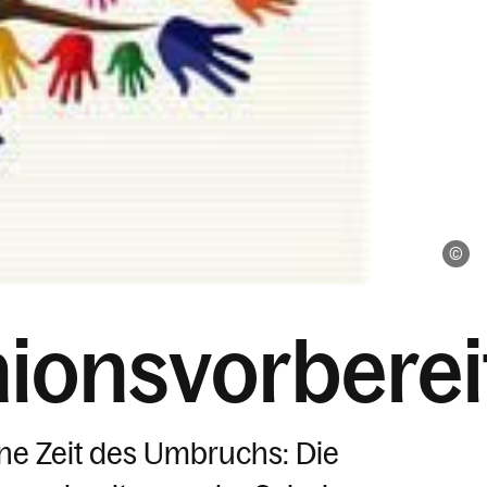
iS
ionsvorberei
ine Zeit des Umbruchs: Die