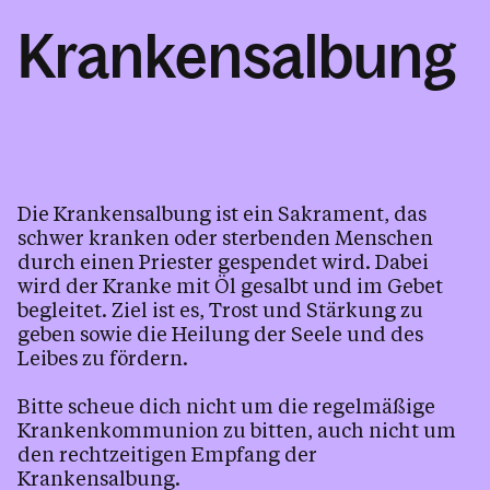
Firmung
Krankensalbung
Heiraten
Krankensalbung
Beichte
Erstkommunion
Taufe
Die Krankensalbung ist ein Sakrament, das
schwer kranken oder sterbenden Menschen
Junge Kirche
durch einen Priester gespendet wird. Dabei
Pfarrblatt
wird der Kranke mit Öl gesalbt und im Gebet
begleitet. Ziel ist es, Trost und Stärkung zu
Tod, Beerdigung und Trauer
geben sowie die Heilung der Seele und des
Leibes zu fördern.
Bitte scheue dich nicht um die regelmäßige
Kalender
Krankenkommunion zu bitten, auch nicht um
den rechtzeitigen Empfang der
Krankensalbung.