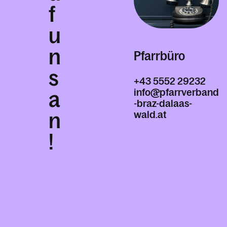
f
u
n
Pfarrbüro
s
+43 5552 29232
info@pfarrverband
a
-braz-dalaas-
wald.at
n
!