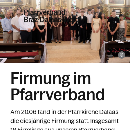
Pfarrverband
Braz-Dalaas-Wald
Informationen
El
Kalender
Firmung im
Personen
Pfarrverband
Kontakt
Am 20.06 fand in der Pfarrkirche Dalaas
die diesjährige Firmung statt. Insgesamt
16 Firmlinge aus unseren Pfarrverband