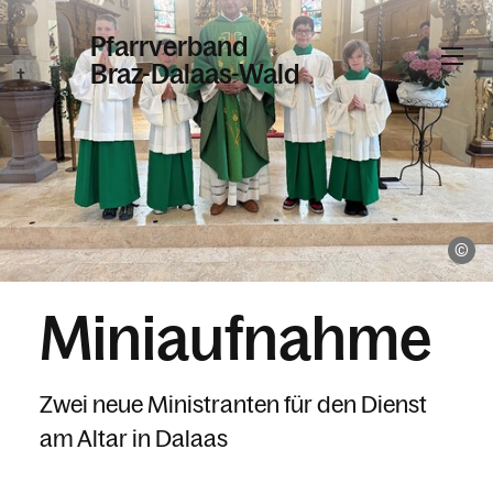
Pfarrverband
Braz-Dalaas-Wald
Informationen
Kalender
Al
Miniaufnahme
Personen
Zwei neue Ministranten für den Dienst
Kontakt
am Altar in Dalaas