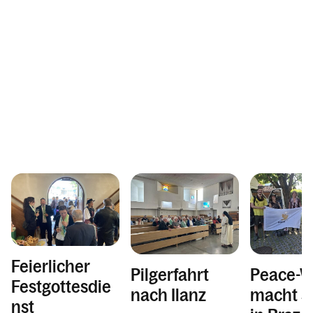
Feierlicher
Pilgerfahrt
Peace-W
Festgottesdie
nach Ilanz
macht S
nst