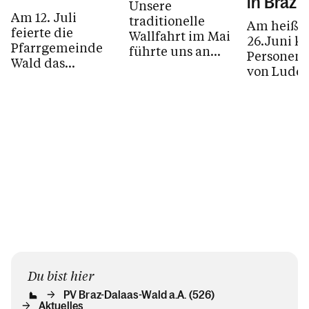
in Braz
Unsere
Am 12. Juli
traditionelle
Am heiße
feierte die
Wallfahrt im Mai
26.Juni k
Pfarrgemeinde
führte uns an
Personen 
Wald das
einem
von Ludes
Patrozinium zu
wunderschönen
nach Inne
Ehren der
Tag ins
Es waren
heiligen Anna.
Dominikanerinnenkloster
Teilnehm
Zu Beginn des
Ilanz in der...
des Peace
Gottesdienstes...
und sie...
Du bist hier
PV Braz-Dalaas-Wald a.A. (526)
Aktuelles