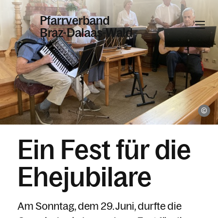
Pfarrverband
Braz-Dalaas-Wald
Informationen
Kalender
Ma
Ein Fest für die
Personen
Ehejubilare
Kontakt
Am Sonntag, dem 29. Juni, durfte die