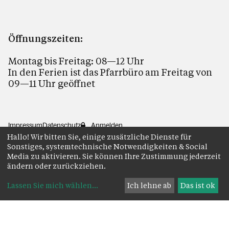
Öffnungszeiten:
Montag bis Freitag: 08—12 Uhr
In den Ferien ist das Pfarrbüro am Freitag von
09—11 Uhr geöffnet
Impressum
Datenschutz
Anmelden
Hallo! Wir bitten Sie, einige zusätzliche Dienste für
Sonstiges, systemtechnische Notwendigkeiten & Social
Media zu aktivieren. Sie können Ihre Zustimmung jederzeit
ändern oder zurückziehen.
Lassen Sie mich wählen
...
Ich lehne ab
Das ist ok