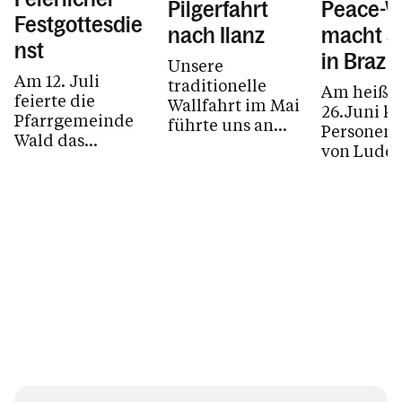
Pilgerfahrt
Peace-W
Festgottesdie
nach Ilanz
macht S
nst
in Braz
Unsere
Am 12. Juli
traditionelle
Am heiße
feierte die
Wallfahrt im Mai
26.Juni k
Pfarrgemeinde
führte uns an
Personen 
Wald das
einem
von Ludes
Patrozinium zu
wunderschönen
nach Inne
Ehren der
Tag ins
Es waren
heiligen Anna.
Dominikanerinnenkloster
Teilnehm
Zu Beginn des
Ilanz in der...
des Peace
Gottesdienstes...
und sie...