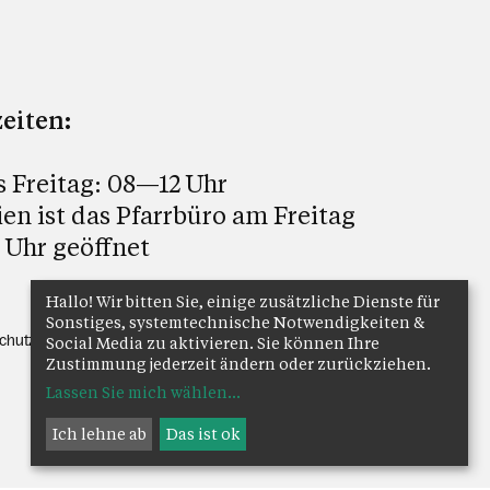
eiten:
s Freitag: 08—12 Uhr
ien ist das Pfarrbüro am Freitag
 Uhr geöffnet
Hallo! Wir bitten Sie, einige zusätzliche Dienste für
Sonstiges, systemtechnische Notwendigkeiten &
chutz
Anmelden
Social Media zu aktivieren. Sie können Ihre
Zustimmung jederzeit ändern oder zurückziehen.
Lassen Sie mich wählen
...
Ich lehne ab
Das ist ok