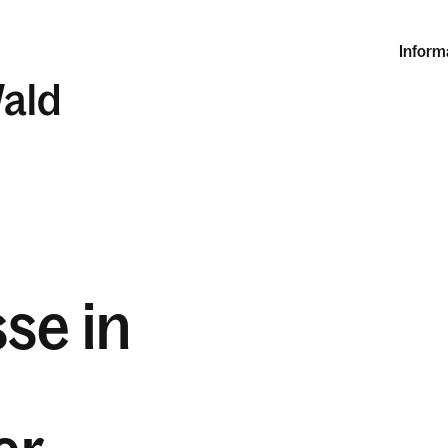
Inform
ald
se in