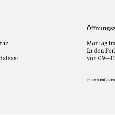
Öffnungsz
Braz
Montag bi
In den Fer
dalaas-
von 09—11
Impressum
Datens